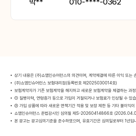
박**
010-****-0362
강**
010-****-4332
강**
010-****-0054
임**
010-****-3980
상기 내용은 (주)쇼엠인슈어런스의 의견이며, 계약체결에 따른 이익 또는 
정**
010-****-1490
(주)쇼엠인슈어런스 보험대리점(등록번호 제2025030014호)
보험계약자가 기존 보험계약을 해지하고 새로운 보험계약을 체결하는 과
장**
010-****-2038
① 질병이력, 연령증가 등으로 가입이 거절되거나 보험료가 인상될 수 있습
② 가입 상품에 따라 새로운 면책기간 적용 및 보장 제한 등 기타 불이익이
쇼엠인슈어런스 준법감시인 심의필 제S-20260414866호 (2026.04.02
임**
010-****-0441
본 광고는 광고심의기준을 준수하였으며, 유효기간은 심의일로부터 1년입