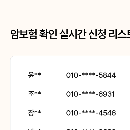
암보험 확인 실시간 신청 리스
윤**
010-****-5844
조**
010-****-6931
장**
010-****-4546